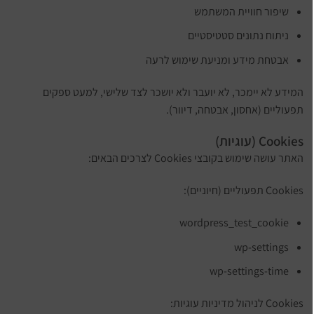
שיפור חוויית המשתמש
ניתוח נתונים סטטיסטיים
אבטחת מידע ומניעת שימוש לרעה
המידע לא יימכר, לא יועבר ולא יושכר לצד שלישי, למעט ספקים
תפעוליים (אחסון, אבטחה, דיוור).
Cookies (עוגיות)
האתר עושה שימוש בקובצי Cookies לצרכים הבאים:
Cookies תפעוליים (חיוניים):
wordpress_test_cookie
wp-settings
wp-settings-time
Cookies לניהול מדיניות עוגיות: