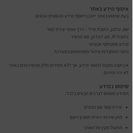
איסוף מידע באתר
בעת שימוש באתר ייתכן וייאסף מידע מהסוגים הבאים:
שם, טלפון, כתובת מייל – דרך טפסי יצירת קשר
כתובת IP, סוג דפדפן, סוג מכשיר
מידע סטטיסטי אנונימי
נתוני התחברות וניהול משתמשים במערכת
אין חובה חוקית למסור מידע, אך ללא מסירתו חלק מהשירותים באתר
לא יהיו זמינים.
שימוש במידע
המידע משמש לצרכים הבאים בלבד:
יצירת קשר עם הפונים
מתן שירותי ראיית חשבון וייעוץ
תפעול תקין של האתר