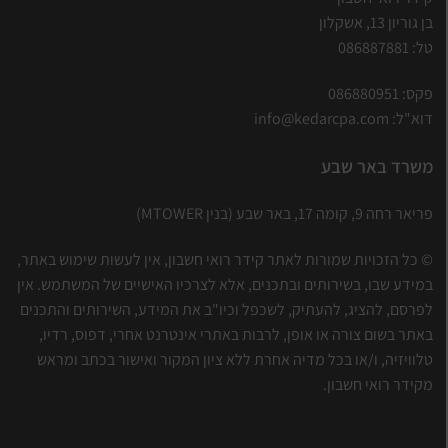
בן גוריון 13, אשקלון
טל:
086887881
פקס: 086880951
דוא"ל:
info@kedarcpa.com
משרד באר שבע
פריאר רחה 9, קומה 17, באר שבע (בנין MTOWER)
© כל הזכויות שמורות לאתר קידר רואי חשבון, אין לעשות שימוש באתר,
במידע שבו, בשירותים ובתכנים, אלא לצרכיו האישיים של המשתמש. אין
לפרסם, להציג, להעתיק, לשכפל וכיו"ב את המידע, השירותים והתכנים
באתר בשום צורה או אופן, לרבות באתרי אינטרנט אחרי, דפוס, רדיו,
טלוויזיה, ו/או בכל מדיה אחרת ללא ציון המקור ואישור בכתב ומראש
מקידר רואי חשבון.