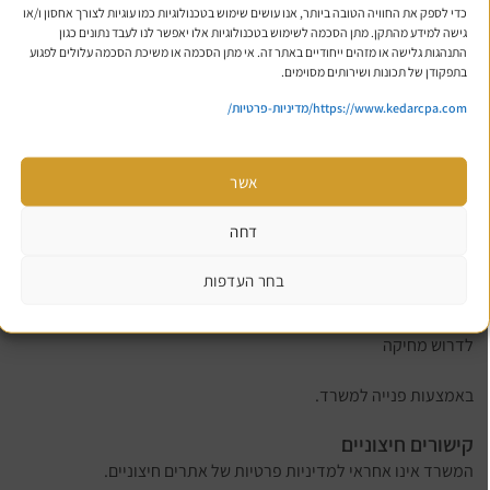
מערכות הגנה מפני פריצות
כדי לספק את החוויה הטובה ביותר, אנו עושים שימוש בטכנולוגיות כמו עוגיות לצורך אחסון ו/או
גישה למידע מהתקן. מתן הסכמה לשימוש בטכנולוגיות אלו יאפשר לנו לעבד נתונים כגון
התנהגות גלישה או מזהים ייחודיים באתר זה. אי מתן הסכמה או משיכת הסכמה עלולים לפגוע
עם זאת, אין אפשרות להבטיח חסינות מוחלטת.
בתפקודן של תכונות ושירותים מסוימים.
דיוור פרסומי
https://www.kedarcpa.com/
מדיניות-פרטיות
/
השארת פרטים מהווה הסכמה לקבלת פניות מהמשרד.
ניתן להסיר בכל עת.
אשר
זכות עיון, תיקון ומחיקה
דחה
כל משתמש זכאי:
בחר העדפות
לעיין במידע
לתקן מידע
לדרוש מחיקה
באמצעות פנייה למשרד.
קישורים חיצוניים
המשרד אינו אחראי למדיניות פרטיות של אתרים חיצוניים.