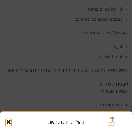
complz_policy_id
complz_consent_status
Cookies לאבטחה וניטור:
kl_id
mcfw-bmaf
המשתמש יכול לשלוט בעוגיות דרך הדפדפן או חלונית ההסכמה באתר.
אבטחת מידע
המשרד מפעיל:
שרת מאובטח
הצפנת מידע
ניהול הגדרות הפרטיות
גישה מוגבלת למאגרי מידע